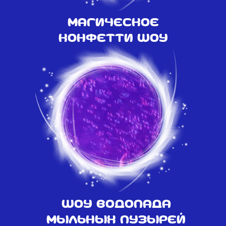
Магическое
конфетти шоу
Шоу водопада
мыльных пузырей