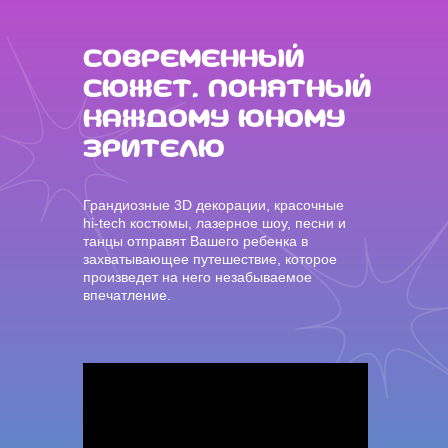
Современный
сюжет, понятный
каждому юному
зрителю
Грандиозные 3D декорации, красочные
hi-tech костюмы, лазерное шоу, песни и
танцы отправят Вашего ребенка в
захватывающее путешествие, которое
произведет на него незабываемое
впечатление.